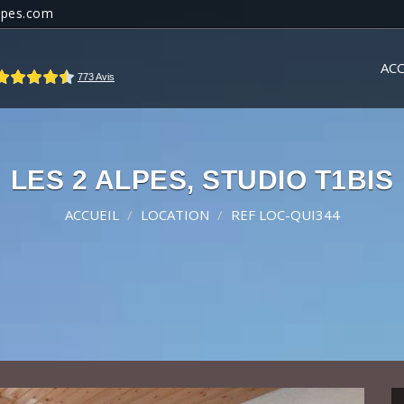
lpes.com
ACC
LES 2 ALPES, STUDIO T1BIS
ACCUEIL
LOCATION
REF LOC-QUI344