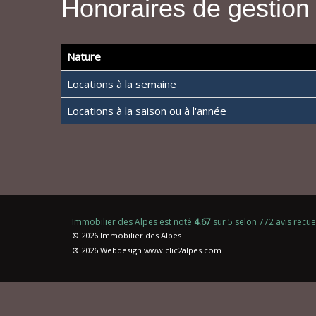
Honoraires de gestion
Nature
Locations à la semaine
Locations à la saison ou à l'année
Immobilier des Alpes
est noté
4.67
sur
5
selon
772
avis recue
© 2026 Immobilier des Alpes
® 2026 Webdesign
www.clic2alpes.com