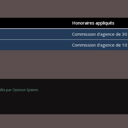
Honoraires appliqués
Commission d'agence de 30
Commission d'agence de 10
illis par
Opinion System
.