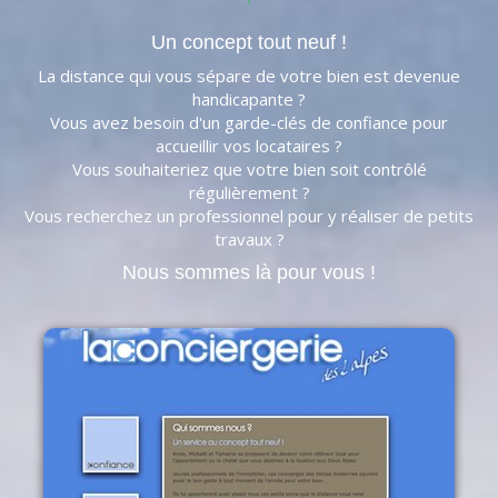
Un concept tout neuf !
La distance qui vous sépare de votre bien est devenue
handicapante ?
Vous avez besoin d'un garde-clés de confiance pour
accueillir vos locataires ?
Vous souhaiteriez que votre bien soit contrôlé
régulièrement ?
Vous recherchez un professionnel pour y réaliser de petits
travaux ?
Nous sommes là pour vous !