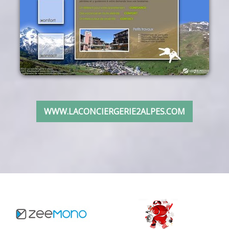
WWW.LACONCIERGERIE2ALPES.COM