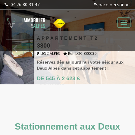
04 76 80 31 47
Espace personnel
Menu
APPARTEMENT T2
3300
LES 2 ALPES
Ref. LOC-330039
Réservez dès aujourd'hui votre séjour aux
Deux Alpes dans cet appartement !
DE 545 À 2 623 €
VOIR L'OFFRE
Stationnement aux Deux