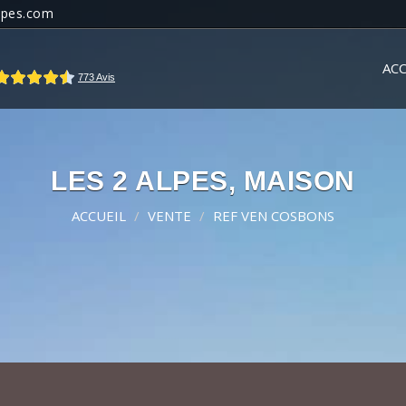
lpes.com
ACC
LES 2 ALPES, MAISON
ACCUEIL
VENTE
REF VEN COSBONS