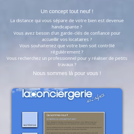
Un concept tout neuf !
La distance qui vous sépare de votre bien est devenue
handicapante ?
Vous avez besoin d'un garde-clés de confiance pour
accueillir vos locataires ?
Vous souhaiteriez que votre bien soit contrôlé
régulièrement ?
Vous recherchez un professionnel pour y réaliser de petits
travaux ?
Nous sommes là pour vous !