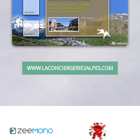
WWW.LACONCIERGERIE2ALPES.COM