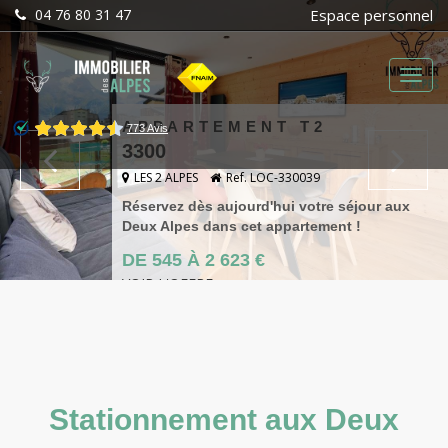
04 76 80 31 47
Espace personnel
Menu
APPARTEMENT T2
3300
LES 2 ALPES
Ref. LOC-330039
Réservez dès aujourd'hui votre séjour aux
Deux Alpes dans cet appartement !
DE 545 À 2 623 €
VOIR L'OFFRE
Stationnement aux Deux