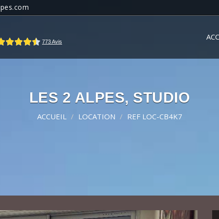
lpes.com
ACC
LES 2 ALPES, STUDIO
ACCUEIL
LOCATION
REF LOC-CB4K7