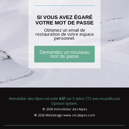
SI VOUS AVEZ ÉGARÉ
VOTRE MOT DE PASSE
Obtenez un email de
restauration de votre espace
personnel.
Demandez un nouveau
mot de passe
Immobilier des Alpes
est noté
4.67
sur
5
selon
772
avis recueillis par
Opinion System
.
© 2026 Immobilier des Alpes
® 2026 Webdesign
www.clic2alpes.com